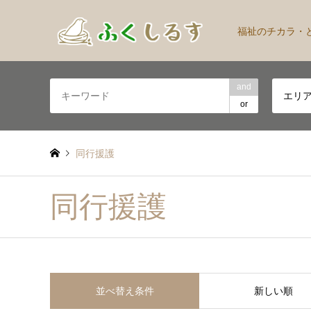
福祉のチカラ・
and
エリ
or
同行援護
同行援護
並べ替え条件
新しい順