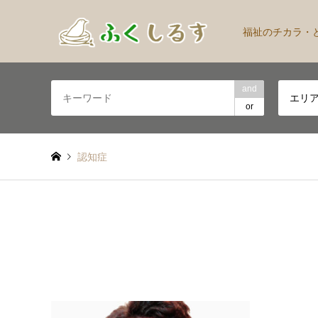
福祉のチカラ・
and
エリ
or
認知症