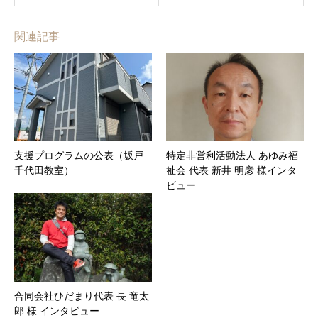
関連記事
支援プログラムの公表（坂戸
特定非営利活動法人 あゆみ福
千代田教室）
祉会 代表 新井 明彦 様インタ
ビュー
合同会社ひだまり代表 長 竜太
郎 様 インタビュー