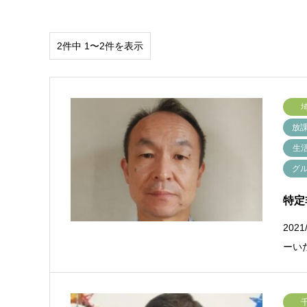
2件中 1〜2件を表示
放
生
グ
特定
202
ーい