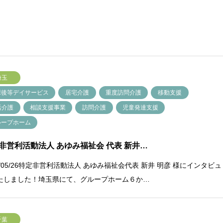
埼玉
課後等デイサービス
居宅介護
重度訪問介護
移動支援
活介護
相談支援事業
訪問介護
児童発達支援
ループホーム
非営利活動法人 あゆみ福祉会 代表 新井…
1/05/26特定非営利活動法人 あゆみ福祉会代表 新井 明彦 様にインタビュ
たしました！埼玉県にて、グループホーム６か…
千葉