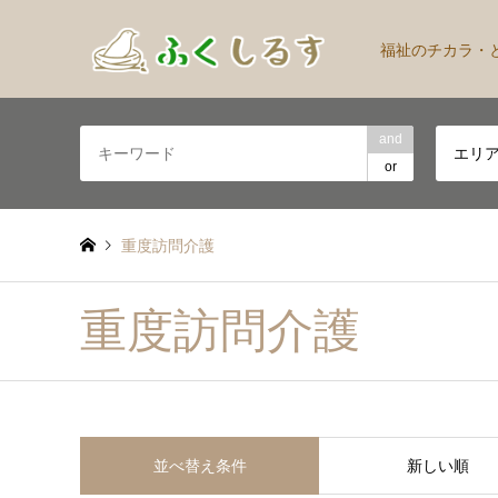
福祉のチカラ・
and
エリ
or
重度訪問介護
重度訪問介護
並べ替え条件
新しい順