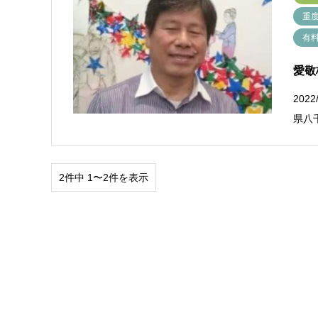
重
有
愛敬
20
県八
2件中 1〜2件を表示